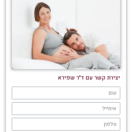
יצירת קשר עם ד"ר שפירא