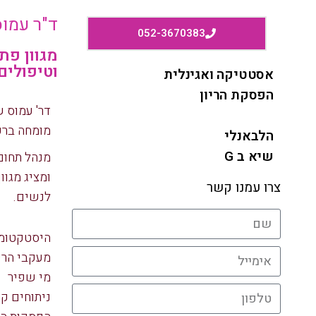
ד"ר עמוס
052-3670383
מגוון פת
וטיפולים
אסטטיקה ואגינלית
הפסקת הריון
דר' עמוס ש
גניקולוגיה
מומחה ברפ
הלבאנלי
שיא ב G
מנהל תחום
ומציג מגוו
צרו עמנו קשר
לנשים.
היסטקטומ
מעקבי הריו
מי שפיר
ניתוחים קי