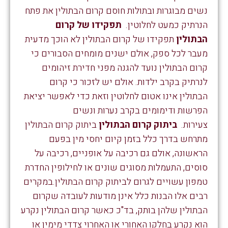
נשים מבוגרות ובתולות חוסם קרום הבתולין את פתח
הנרתיק כמעט לחלוטין.
תפקידו של קרום
הבתולין
תפקידו של קרום הבתולין לא הוכך מדעית
מעבר לכל ספק, אולם ישנים מומחים הסבורים כי
קרום הבתולין נועד להגנה מפני חדירת זיהומים
לנרתיק בקרב ילדות. אולם יש לזכור כי קרום
הבתולין אינו אטום לחלוטין וזאת כדי לאפשר יציאת
הפרשות ודימומים בקרב נערות ונשים
צעירות.
ביתוק קרום הבתולין
ביתוק קרום הבתולין
מתרחש בדרך כלל בזמן קיום יחסי מין בפעם
הראשונה, אולם גם רכיבה על אופניים, רכיבה על
סוסים, התעמלות מסוגים שונים או לחילופין החדרת
טמפון עשויים לגרום לביתוק קרום הבתולין.במקרים
רבים אלו הבנות כלל אינן מודעות לעובדה שקרום
הבתולין שלהן בותק, בד"כ כאשר קרום הבתולין נקרע
הוא נקרע בחלקו האחורי או האחרוי צדדי מימין או