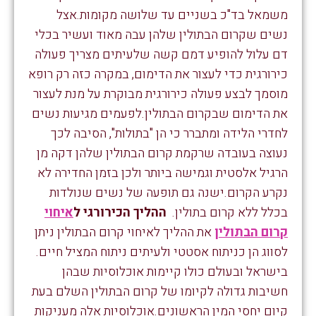
משמאל בד"כ בשניים עד שלושה מקומות.אצל
נשים שקרום הבתולין שלהן עבה מאוד ועשיר בכלי
דם עלול להופיע דמם קשה שלעיתים מצריך פעולה
כירורגית כדי לעצור את הדימום, במקרה כזה רק רופא
מוסמך לבצע פעולה כירורגית מבוקרת על מנת לעצור
את הדימום שבקרום הבתולין.לפעמים מגיעות נשים
לחדרי הלידה ומתברר כי הן "בתולות", הסיבה לכך
נעוצה בעובדה שרקמת קרום הבתולין שלהן דקה מן
הרגיל אלסטית וגמישה ביותר ולכן בזמן החדירה לא
נקרע הקרום.ישנה גם תופעה של נשים שנולדות
בכלל ללא קרום בתולין.
ההליך הכירורגי ל
איחוי
קרום הבתולין
את ההליך לאיחוי קרום הבתולין ניתן
לסווג הן כניתוח אסטטי ולעיתים ניתוח המציל חיים.
בישראל ובעולם כולו קיימות אוכלוסיות שבהן
חשיבות גדולה לקיומו של קרום הבתולין השלם בעת
קיום יחסי המין הראשונים.אוכלוסיות אלה מעניקות