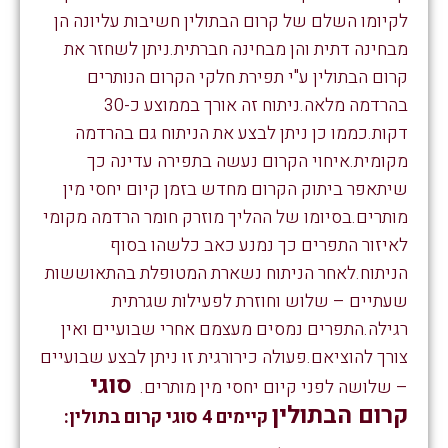
לקיומו השלם של קרום הבתולין חשיבות עליונה הן
מבחינה דתית והן מבחינה חברתית.ניתן לשחזר את
קרום הבתולין ע"י תפירת חלקי הקרום הנותרים
בהרדמה מלאה.ניתוח זה אורך בממוצע כ-30
דקות.כממו כן ניתן לבצע את הניתוח גם בהרדמה
מקומית.איחוי הקרום נעשה בתפירה עדינה כך
שיתאפר ביתוק הקרום מחדש בזמן קיום יחסי מין
מותרים.בסיומו של ההליך מוזרק חומר הרדמה מקומי
לאיזור התפרים כך נמנע כאב כלשהו בסוף
הניתוח.לאחר הניתוח נשארת המטופלת בהתאוששות
שעתיים – שלוש וחוזרת לפעילות שגרתית
רגילה.התפרים נמסים מעצמם אחרי שבועיים ואין
צורך להוציאם.פעולה כירורגית זו ניתן לבצע שבועיים
סוגי
– שלושה לפני קיום יחסי מין מותרים.
קרום הבתולין
קיימים 4 סוגי קרום בתולין: