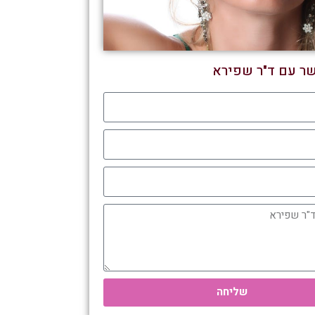
שר עם ד"ר שפירא
שליחה