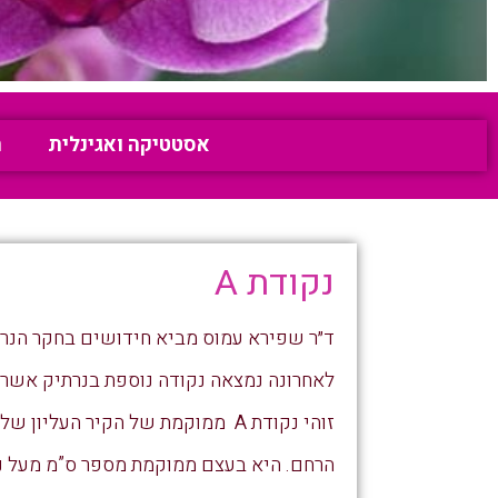
אסטטיקה ואגינלית
ה
נקודת A
ד״ר שפירא עמוס מביא חידושים בחקר הנרת
לאחרונה נמצאה נקודה נוספת בנרתיק אשר ג
זוהי נקודת A ממוקמת של הקיר העליון של הנרתיק 7-10 ס״מ מפתח הנרתיק ממש קרוב לצוואר
הרחם. היא בעצם ממוקמת מספר ס”מ מעל נקודת ה G ולכן יותר קשה 