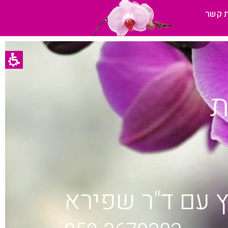
ת קשר
ת
 עם ד"ר שפירא