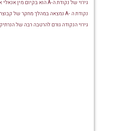
גירוי של נקודת ה-A הוא בקיום מין אנאלי או על ידי גירוי ידני או ויברטור.
נקודת ה -A נמצאה במהלך מחקר של קבוצת רופאים שבדקו את הסיבות ליובש נרתיקי.
גירוי הנקודה גורם להרטבה רבה של הנרתיק,